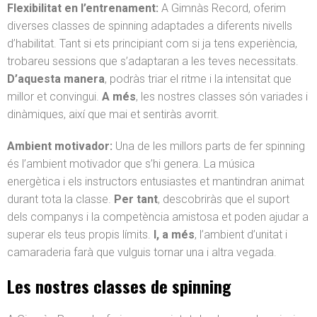
Flexibilitat en l’entrenament:
A Gimnàs Record, oferim
diverses classes de spinning adaptades a diferents nivells
d’habilitat. Tant si ets principiant com si ja tens experiència,
trobareu sessions que s’adaptaran a les teves necessitats.
D’aquesta manera
, podràs triar el ritme i la intensitat que
millor et convingui.
A més
, les nostres classes són variades i
dinàmiques, així que mai et sentiràs avorrit.
Ambient motivador:
Una de les millors parts de fer spinning
és l’ambient motivador que s’hi genera. La música
energètica i els instructors entusiastes et mantindran animat
durant tota la classe.
Per tant
, descobriràs que el suport
dels companys i la competència amistosa et poden ajudar a
superar els teus propis límits.
I, a més
, l’ambient d’unitat i
camaraderia farà que vulguis tornar una i altra vegada.
Les nostres classes de spinning