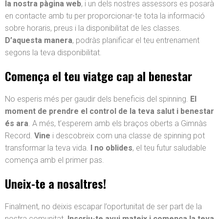
la nostra pàgina web
, i un dels nostres assessors es posarà
en contacte amb tu per proporcionar-te tota la informació
sobre horaris, preus i la disponibilitat de les classes.
D’aquesta manera
, podràs planificar el teu entrenament
segons la teva disponibilitat.
Comença el teu viatge cap al benestar
No esperis més per gaudir dels beneficis del spinning.
El
moment de prendre el control de la teva salut i benestar
és ara
. A més, t’esperem amb els braços oberts a Gimnàs
Record.
Vine
i descobreix com una classe de spinning pot
transformar la teva vida.
I no oblides
, el teu futur saludable
comença amb el primer pas.
Uneix-te a nosaltres!
Finalment, no deixis escapar l’oportunitat de ser part de la
nostra comunitat.
Inscriu-te avui mateix i comença la teva