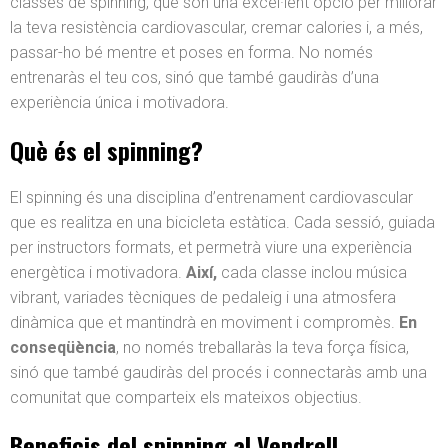
classes de spinning, que són una excel·lent opció per millorar
la teva resistència cardiovascular, cremar calories i, a més,
passar-ho bé mentre et poses en forma. No només
entrenaràs el teu cos, sinó que també gaudiràs d’una
experiència única i motivadora.
Què és el spinning?
El spinning és una disciplina d’entrenament cardiovascular
que es realitza en una bicicleta estàtica. Cada sessió, guiada
per instructors formats, et permetrà viure una experiència
energètica i motivadora.
Així,
cada classe inclou música
vibrant, variades tècniques de pedaleig i una atmosfera
dinàmica que et mantindrà en moviment i compromès.
En
conseqüència
, no només treballaràs la teva força física,
sinó que també gaudiràs del procés i connectaràs amb una
comunitat que comparteix els mateixos objectius.
Beneficis del spinning al Vendrell