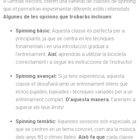
A Gimnàs Record, oferim una varietat de classes de spinning
que et permetran experimentar diferents estils i intensitats.
Algunes de les opcions que trobaràs inclouen
:
Spinning bàsic:
Aquesta classe és perfecta per a
principiants, ja que se centra en les tècniques
fonamentals i en una introducció gradual a
l’entrenament.
Així
, aprendràs a utilitzar la bicicleta
correctament i a seguir les instruccions de l’instructor.
Spinning avançat:
Si ja tens experiència, aquesta
classe et desafiarà amb un entrenament intens que
inclou pujades, baixades i tècniques variades per a un
entrenament complet.
D’aquesta manera
, t’animem a
superar els teus límits!
Spinning temàtic:
Aquestes sessions són especials, ja
que se centren en un tema concret, com ara la música
dels anys 80 o ritmes llatins.
Això fa que
cada classe