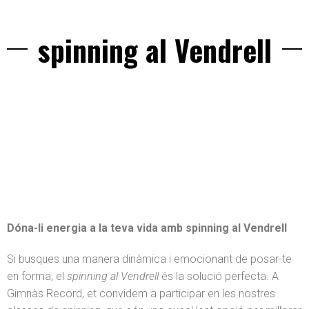
spinning al Vendrell
Dóna-li energia a la teva vida amb spinning al Vendrell
Si busques una manera dinàmica i emocionant de posar-te
en forma, el
spinning al Vendrell
és la solució perfecta. A
Gimnàs Record, et convidem a participar en les nostres