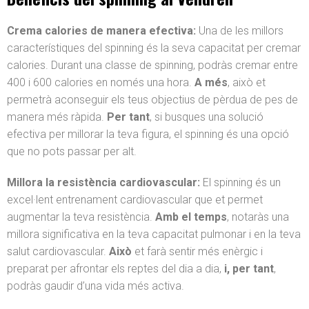
Crema calories de manera efectiva:
Una de les millors
característiques del spinning és la seva capacitat per cremar
calories. Durant una classe de spinning, podràs cremar entre
400 i 600 calories en només una hora.
A més
, això et
permetrà aconseguir els teus objectius de pèrdua de pes de
manera més ràpida.
Per tant
, si busques una solució
efectiva per millorar la teva figura, el spinning és una opció
que no pots passar per alt.
Millora la resistència cardiovascular:
El spinning és un
excel·lent entrenament cardiovascular que et permet
augmentar la teva resistència.
Amb el temps
, notaràs una
millora significativa en la teva capacitat pulmonar i en la teva
salut cardiovascular.
Això
et farà sentir més enèrgic i
preparat per afrontar els reptes del dia a dia,
i, per tant
,
podràs gaudir d’una vida més activa.